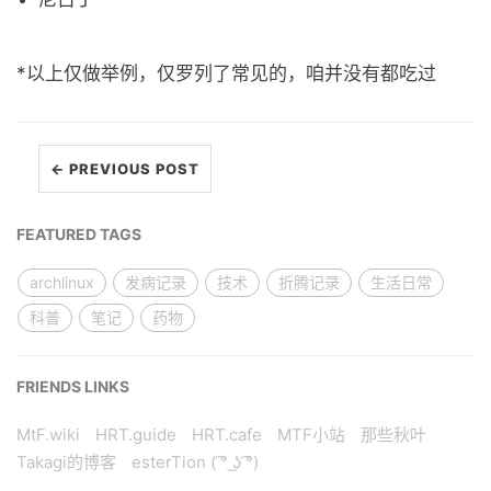
*以上仅做举例，仅罗列了常见的，咱并没有都吃过
← PREVIOUS POST
FEATURED TAGS
archlinux
发病记录
技术
折腾记录
生活日常
科普
笔记
药物
FRIENDS LINKS
MtF.wiki
HRT.guide
HRT.cafe
MTF小站
那些秋叶
Takagi的博客
esterTion ( ͡° ͜ʖ ͡°)