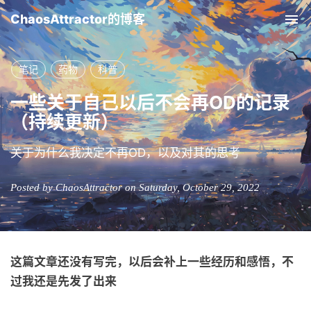
ChaosAttractor的博客
Tog
nav
笔记
药物
科普
一些关于自己以后不会再OD的记录
（持续更新）
关于为什么我决定不再OD，以及对其的思考
Posted by ChaosAttractor on Saturday, October 29, 2022
这篇文章还没有写完，以后会补上一些经历和感悟，不
过我还是先发了出来